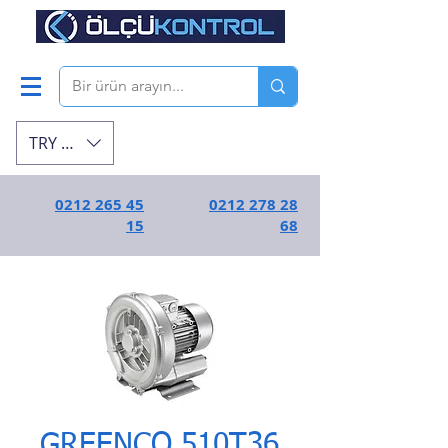
TRY (₺)
0212 265 45
0212 278 28
15
68
GREENCO 510T36