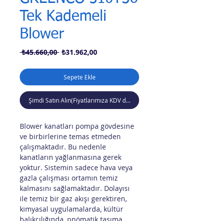
Tek Kademeli
Blower
Normal
İndirimli
 ₺45.660,00 
₺31.962,00
Fiyat
Fiyat
Sepete Ekle
Şimdi Satın Alın(Fiyatlarımıza KDV dahil değildir)
Blower kanatları pompa gövdesine
ve birbirlerine temas etmeden
çalışmaktadır. Bu nedenle
kanatların yağlanmasına gerek
yoktur. Sistemin sadece hava veya
gazla çalışması ortamın temiz
kalmasını sağlamaktadır. Dolayısı
ile temiz bir gaz akışı gerektiren,
kimyasal uygulamalarda, kültür
balıkçılığında, pnömatik taşıma