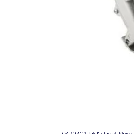
OK 210O11 Tek Kademeli Blowe