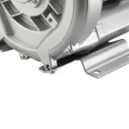
Hızlı Bakış
r