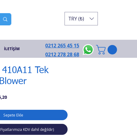
TRY (₺)
0212 265 45 15
İLETİŞİM
0212 278 28 68
410A11 Tek
Blower
İndirimli
6,20
Fiyat
Sepete Ekle
(Fiyatlarımıza KDV dahil değildir)