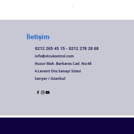
Fiyat
₺6.720,00
İletişim
0212 265 45 15 - 0212 278 28 68
info@olcukontrol.com
Huzur Mah. Barbaros Cad. No:48
4.Levent Oto Sanayi Sitesi
Sarıyer / İstanbul