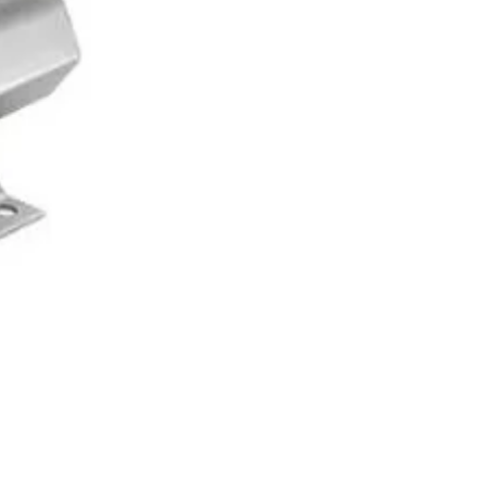
OK 210O01 Tek Kademeli B