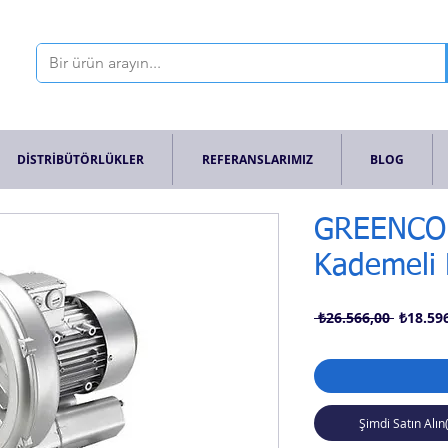
DİSTRİBÜTÖRLÜKLER
REFERANSLARIMIZ
BLOG
GREENCO 
Kademeli 
Normal
 ₺26.566,00 
₺18.59
Fiyat
Şimdi Satın Alın