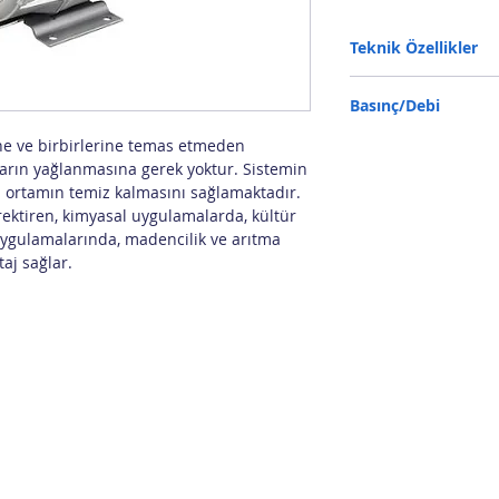
Teknik Özellikler
Giriş Çıkış: 1 1/2"
Basınç/Debi
Besleme: 220 V
Frekans: 50 Hz
e ve birbirlerine temas etmeden
Güç: 0.75 kW
mba
0
50
Ses: 63 dB
arın yağlanmasına gerek yoktur. Sistemin
r
Ağırlık: 15 kg
ı ortamın temiz kalmasını sağlamaktadır.
IP55
erektiren, kimyasal uygulamalarda, kültür
m3/h
148
110
uygulamalarında, madencilik ve arıtma
aj sağlar.