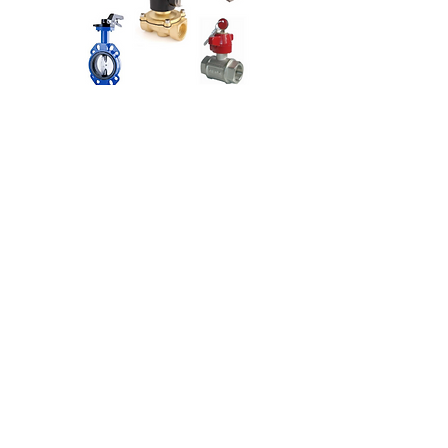
VANALAR
Ölçü Kontrol
Hakkımızda
Bize Ulaşın
Teknik Servis
Gizlilik Politikası