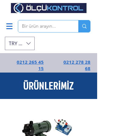
TRY (₺)
0212 265 45
0212 278 28
15
68
ÜRÜNLERİMİZ
En kaliteli endüstriyel ekipmanlar | Ölçü
Kontrol