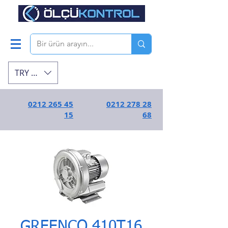
TRY (₺)
0212 265 45
0212 278 28
15
68
GREENCO 410T16