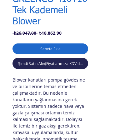
Tek Kademeli
Blower
Normal
İndirimli
 ₺26.947,00 
₺18.862,90
Fiyat
Fiyat
Sepete Ekle
Şimdi Satın Alın(Fiyatlarımıza KDV dahil değildir)
Blower kanatları pompa gövdesine
ve birbirlerine temas etmeden
çalışmaktadır. Bu nedenle
kanatların yağlanmasına gerek
yoktur. Sistemin sadece hava veya
gazla çalışması ortamın temiz
kalmasını sağlamaktadır. Dolayısı
ile temiz bir gaz akışı gerektiren,
kimyasal uygulamalarda, kültür
balıkçılığında, pnömatik taşıma