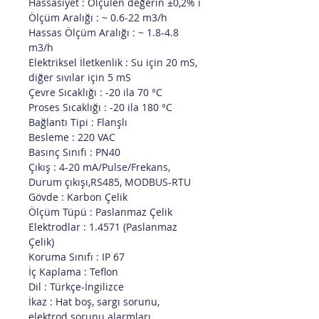
Hassasiyet : Ölçülen değerin ±0,2% i
Ölçüm Aralığı : ~ 0.6-22 m3/h
Hassas Ölçüm Aralığı : ~ 1.8-4.8
m3/h
Elektriksel İletkenlik : Su için 20 mS,
diğer sıvılar için 5 mS
Çevre Sıcaklığı : -20 ila 70 °C
Proses Sıcaklığı : -20 ila 180 °C
Bağlantı Tipi : Flanşlı
Besleme : 220 VAC
Basınç Sınıfı : PN40
Çıkış : 4-20 mA/Pulse/Frekans,
Durum çıkışı,RS485, MODBUS-RTU
Gövde : Karbon Çelik
Ölçüm Tüpü : Paslanmaz Çelik
Elektrodlar : 1.4571 (Paslanmaz
Çelik)
Koruma Sınıfı : IP 67
İç Kaplama : Teflon
Dil : Türkçe-İngilizce
İkaz : Hat boş, sargı sorunu,
elektrod sorunu alarmları