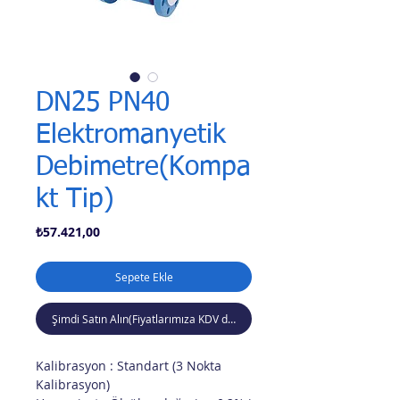
DN25 PN40
Elektromanyetik
Debimetre(Kompa
kt Tip)
Fiyat
₺57.421,00
Sepete Ekle
Şimdi Satın Alın(Fiyatlarımıza KDV dahil değildir)
Kalibrasyon : Standart (3 Nokta
Kalibrasyon)