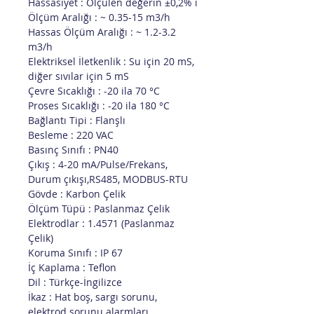
Hassasiyet : Ölçülen değerin ±0,2% i
Ölçüm Aralığı : ~ 0.35-15 m3/h
Hassas Ölçüm Aralığı : ~ 1.2-3.2
m3/h
Elektriksel İletkenlik : Su için 20 mS,
diğer sıvılar için 5 mS
Çevre Sıcaklığı : -20 ila 70 °C
Proses Sıcaklığı : -20 ila 180 °C
Bağlantı Tipi : Flanşlı
Besleme : 220 VAC
Basınç Sınıfı : PN40
Çıkış : 4-20 mA/Pulse/Frekans,
Durum çıkışı,RS485, MODBUS-RTU
Gövde : Karbon Çelik
Ölçüm Tüpü : Paslanmaz Çelik
Elektrodlar : 1.4571 (Paslanmaz
Çelik)
Koruma Sınıfı : IP 67
İç Kaplama : Teflon
Dil : Türkçe-İngilizce
İkaz : Hat boş, sargı sorunu,
elektrod sorunu alarmları