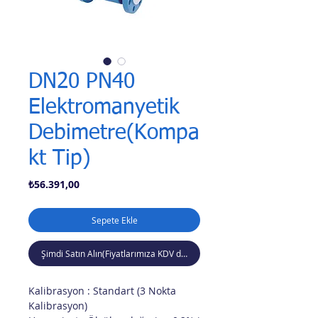
DN20 PN40
Elektromanyetik
Debimetre(Kompa
kt Tip)
Fiyat
₺56.391,00
Sepete Ekle
Şimdi Satın Alın(Fiyatlarımıza KDV dahil değildir)
Kalibrasyon : Standart (3 Nokta
Kalibrasyon)