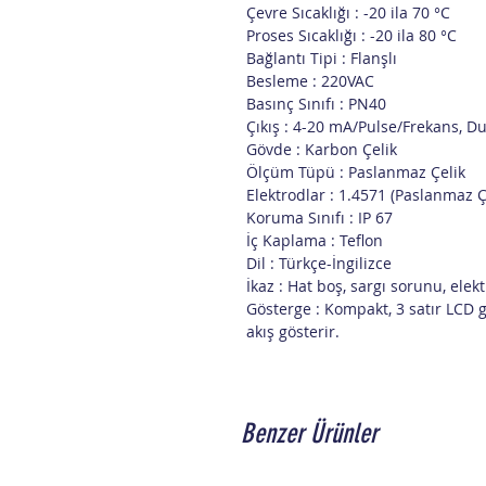
Çevre Sıcaklığı : -20 ila 70 °C
Proses Sıcaklığı : -20 ila 80 °C
Bağlantı Tipi : Flanşlı
Besleme : 220VAC
Basınç Sınıfı : PN40
Çıkış : 4-20 mA/Pulse/Frekans,
Gövde : Karbon Çelik
Ölçüm Tüpü : Paslanmaz Çelik
Elektrodlar : 1.4571 (Paslanmaz Ç
Koruma Sınıfı : IP 67
İç Kaplama : Teflon
Dil : Türkçe-İngilizce
İkaz : Hat boş, sargı sorunu, ele
Gösterge : Kompakt, 3 satır LCD g
akış gösterir.
Benzer Ürünler