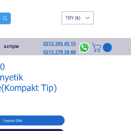
TRY (₺)
0212 265 45 15
İLETİŞİM
0212 278 28 68
0
nyetik
e(Kompakt Tip)
Sepete Ekle