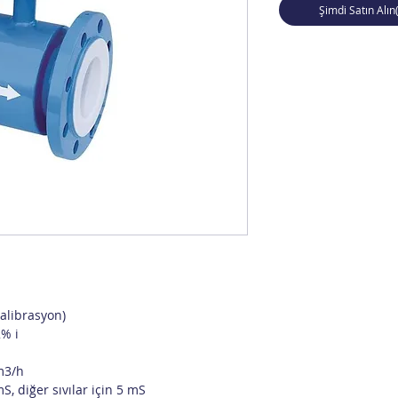
Şimdi Satın Alın
Kalibrasyon)
2% i
 m3/h
mS, diğer sıvılar için 5 mS