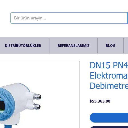
DİSTRİBÜTÖRLÜKLER
REFERANSLARIMIZ
BLOG
DN15 PN4
Elektroma
Debimetr
Fiyat
₺55.363,00