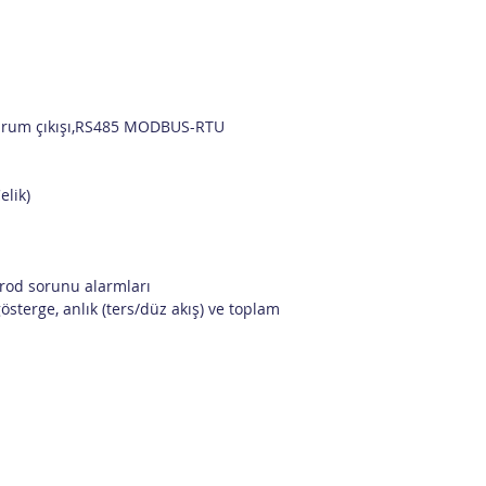
 Durum çıkışı,RS485 MODBUS-RTU
elik)
ktrod sorunu alarmları
österge, anlık (ters/düz akış) ve toplam