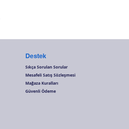
Hızlı Bakış
r
Destek
Sıkça Sorulan Sorular
Mesafeli Satış Sözleşmesi
Mağaza Kuralları
Güvenli Ödeme