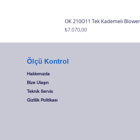
OK 210O11 Tek Kademeli Blowe
Fiyat
₺7.070,00
Ölçü Kontrol
Hakkımızda
Bize Ulaşın
Teknik Servis
Gizlilik Politikası