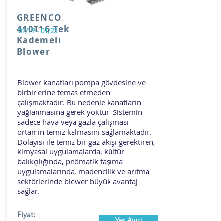
GREENCO
410T16 Tek
01/19 - 01/23
Kademeli
Blower
Blower kanatları pompa gövdesine ve
birbirlerine temas etmeden
çalışmaktadır. Bu nedenle kanatların
yağlanmasına gerek yoktur. Sistemin
sadece hava veya gazla çalışması
ortamın temiz kalmasını sağlamaktadır.
Dolayısı ile temiz bir gaz akışı gerektiren,
kimyasal uygulamalarda, kültür
balıkçılığında, pnömatik taşıma
uygulamalarında, madencilik ve arıtma
sektörlerinde blower büyük avantaj
sağlar.
Fiyat:
Yer Ayırt