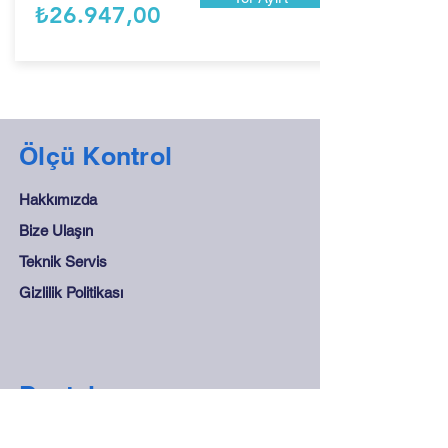
₺26.947,00
Ölçü Kontrol
Hakkımızda
Bize Ulaşın
Teknik Servis
Gizlilik Politikası
Destek
Sıkça Sorulan Sorular