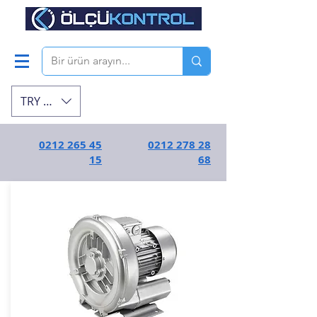
TRY (₺)
0212 265 45
0212 278 28
15
68