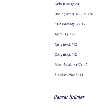
Debi (Lt/dk): 20
Basınç (bar): 4,2 - 60 Psi
Güç Kaynağı (V): 12
Akım (A): 17,5
Giriş (inç): 1/2"
Çıkış (inç): 1/2"
Max. Sıcaklık (°C): 45
Ebatlar: 29x16x14
Benzer Ürünler