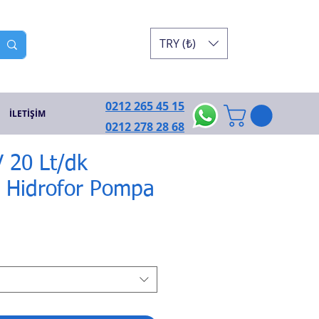
TRY (₺)
0212 265 45 15
İLETİŞİM
0212 278 28 68
V 20 Lt/dk
ı Hidrofor Pompa