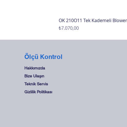
OK 210O11 Tek Kademeli Blowe
Fiyat
₺7.070,00
Ölçü Kontrol
Hakkımızda
Bize Ulaşın
Teknik Servis
Gizlilik Politikası