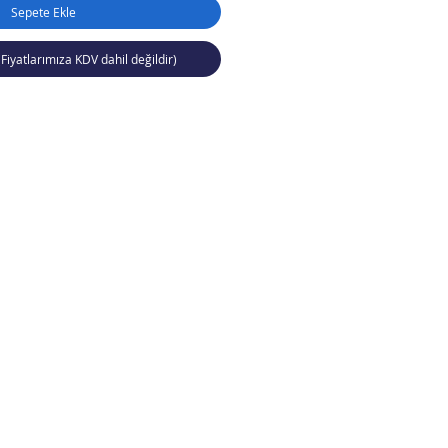
Sepete Ekle
(Fiyatlarımıza KDV dahil değildir)