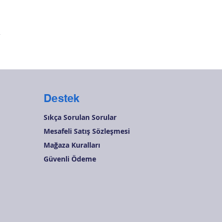
Hızlı Bakış
r
Destek
Sıkça Sorulan Sorular
Mesafeli Satış Sözleşmesi
Mağaza Kuralları
Güvenli Ödeme