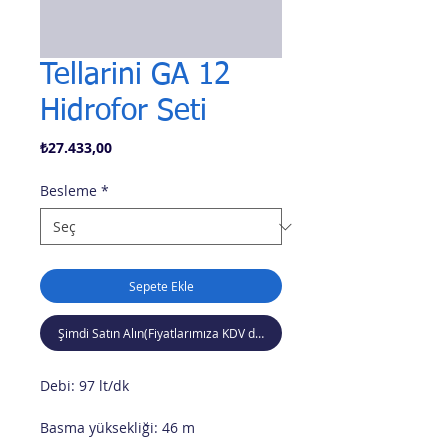
Tellarini GA 12
Hidrofor Seti
Fiyat
₺27.433,00
Besleme
*
Sepete Ekle
Şimdi Satın Alın(Fiyatlarımıza KDV dahil değildir)
Debi: 97 lt/dk
Basma yüksekliği: 46 m