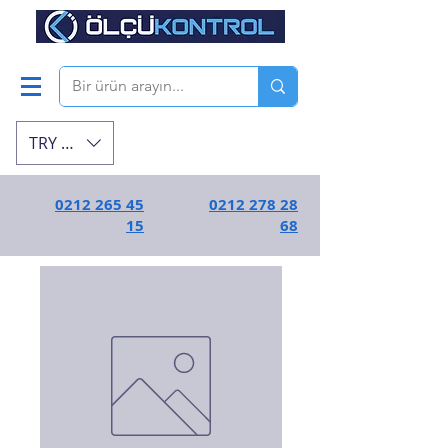
TRY (₺)
0212 265 45
0212 278 28
15
68