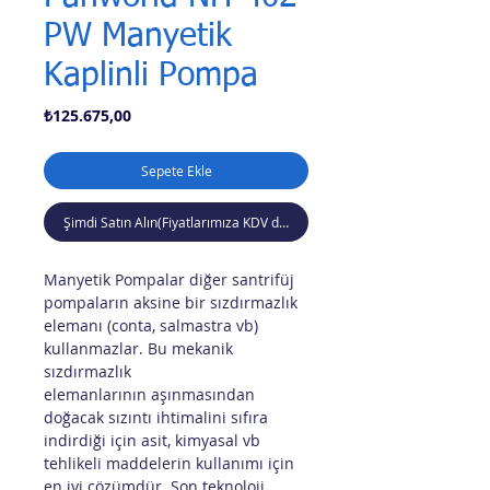
PW Manyetik
Kaplinli Pompa
Fiyat
₺125.675,00
Sepete Ekle
Şimdi Satın Alın(Fiyatlarımıza KDV dahil değildir)
Manyetik Pompalar diğer santrifüj
pompaların aksine bir sızdırmazlık
elemanı (conta, salmastra vb)
kullanmazlar. Bu mekanik
sızdırmazlık
elemanlarının aşınmasından
doğacak sızıntı ihtimalini sıfıra
indirdiği için asit, kimyasal vb
tehlikeli maddelerin kullanımı için
en iyi çözümdür. Son teknoloji