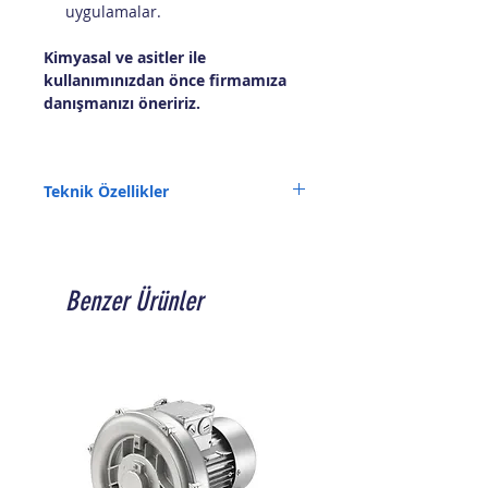
uygulamalar.
Kimyasal ve asitler ile
kullanımınızdan önce firmamıza
danışmanızı öneririz.
Teknik Özellikler
Debi (L/dk): 410
Basınç (mSS): 23
Besleme (V): 380
Güç (W): 1500
Benzer Ürünler
Giriş (inç): 2"
Çıkış (inç): 2"
Menşei: Japonya