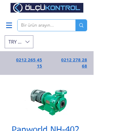
TRY (₺)
0212 265 45
0212 278 28
15
68
Panworld NH-402