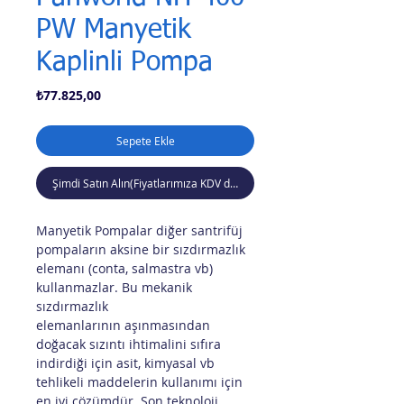
PW Manyetik
Kaplinli Pompa
Fiyat
₺77.825,00
Sepete Ekle
Şimdi Satın Alın(Fiyatlarımıza KDV dahil değildir)
Manyetik Pompalar diğer santrifüj
pompaların aksine bir sızdırmazlık
elemanı (conta, salmastra vb)
kullanmazlar. Bu mekanik
sızdırmazlık
elemanlarının aşınmasından
doğacak sızıntı ihtimalini sıfıra
indirdiği için asit, kimyasal vb
tehlikeli maddelerin kullanımı için
en iyi çözümdür. Son teknoloji