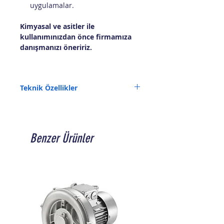
uygulamalar.
Kimyasal ve asitler ile
kullanımınızdan önce firmamıza
danışmanızı öneririz.
Teknik Özellikler
Debi (L/dk): 200
Basınç (mSS): 10
Besleme (V): 380
Güç (W): -
Benzer Ürünler
Giriş (inç): 1" - 1/2"
Çıkış (inç): 1" - 1/2"
Menşei: Japonya