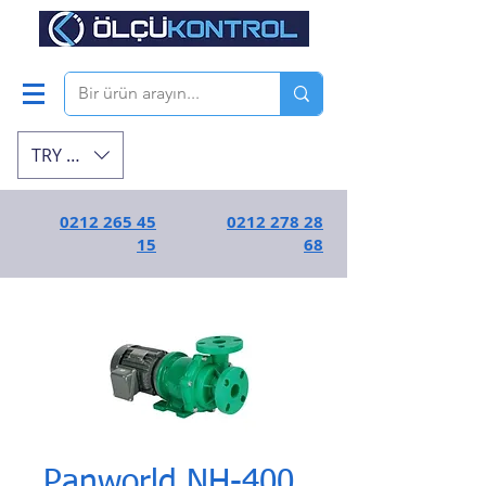
TRY (₺)
0212 265 45
0212 278 28
15
68
Panworld NH-400