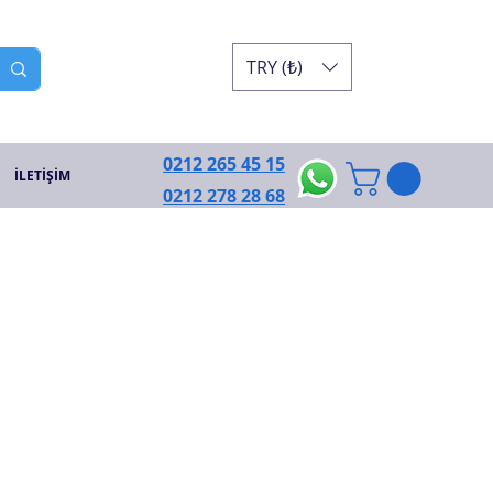
TRY (₺)
0212 265 45 15
İLETİŞİM
0212 278 28 68