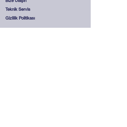
Bize Ulaşın
Teknik Servis
Gizlilik Politikası
Destek
Sıkça Sorulan Sorular
Mesafeli Satış Sözleşmesi
Mağaza Kuralları
Güvenli Ödeme
İletişim
0212 265 45 15 - 0212
278 28 68
info@olcukontrol.com