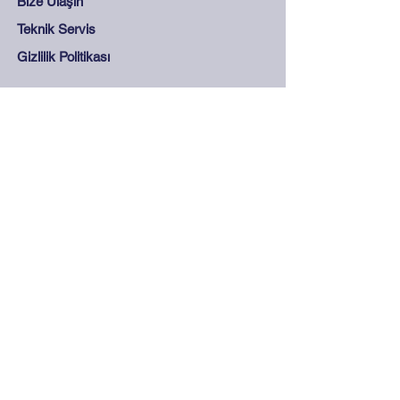
Bize Ulaşın
Teknik Servis
Gizlilik Politikası
Destek
Sıkça Sorulan Sorular
Mesafeli Satış Sözleşmesi
Mağaza Kuralları
Güvenli Ödeme
İletişim
0212 265 45 15 - 0212
278 28 68
info@olcukontrol.com