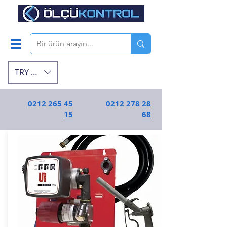
TRY (₺)
0212 265 45
0212 278 28
15
68