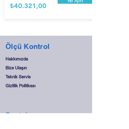
Yer Ayırt
₺40.321,00
Ölçü Kontrol
Hakkımızda
Bize Ulaşın
Teknik Servis
Gizlilik Politikası
Destek
Sıkça Sorulan Sorular