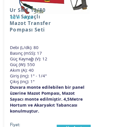
Ur SMT 12/80
12V Sayaçlı
01/19 - 01/23
Mazot Transfer
Pompası Seti
Debi (L/dk): 80
Basınç (mSS): 17
Güç Kaynağı (V): 12
Güç (W): 550
Akım (A): 40
Giriş (inç): 1" - 1/4"
Çıkış (inç): 1"
Duvara monte edilebilen bir panel
üzerine Mazot Pompası, Mazot
Sayacı monte edilmiştir. 4,5Metre
Hortum ve Akaryakıt Tabancası
konulmuştur.
Fiyat: