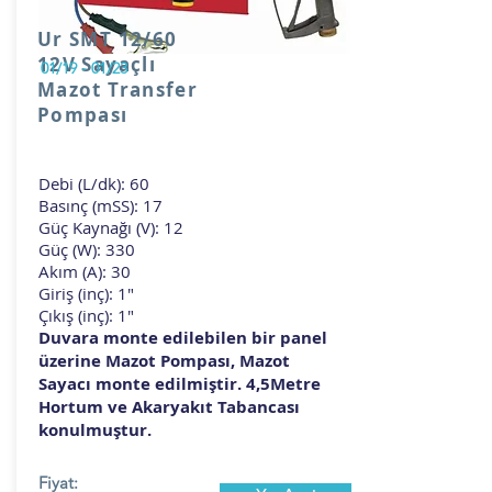
Ur SMT 12/60
12V Sayaçlı
01/19 - 01/23
Mazot Transfer
Pompası
Debi (L/dk): 60
Basınç (mSS): 17
Güç Kaynağı (V): 12
Güç (W): 330
Akım (A): 30
Giriş (inç): 1"
Çıkış (inç): 1"
Duvara monte edilebilen bir panel
üzerine Mazot Pompası, Mazot
Sayacı monte edilmiştir. 4,5Metre
Hortum ve Akaryakıt Tabancası
konulmuştur.
Fiyat: