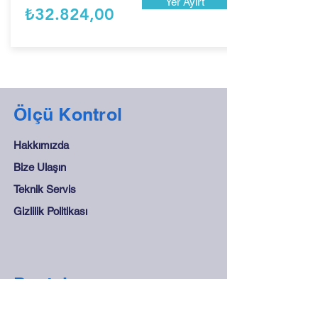
Yer Ayırt
₺32.824,00
Ölçü Kontrol
Hakkımızda
Bize Ulaşın
Teknik Servis
Gizlilik Politikası
Destek
Sıkça Sorulan Sorular