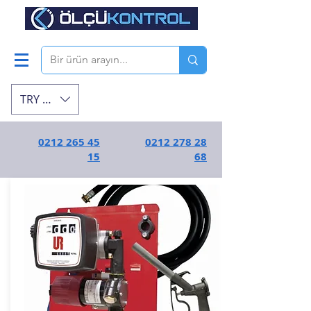
TRY (₺)
0212 265 45
0212 278 28
15
68