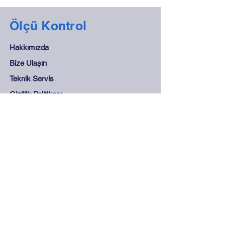
Ölçü Kontrol
Hakkımızda
Bize Ulaşın
Teknik Servis
Gizlilik Politikası
Destek
Sıkça Sorulan Sorular
Mesafeli Satış Sözleşmesi
Mağaza Kuralları
Güvenli Ödeme