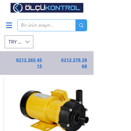
TRY (₺)
0212 265 45
0212 278 28
15
68