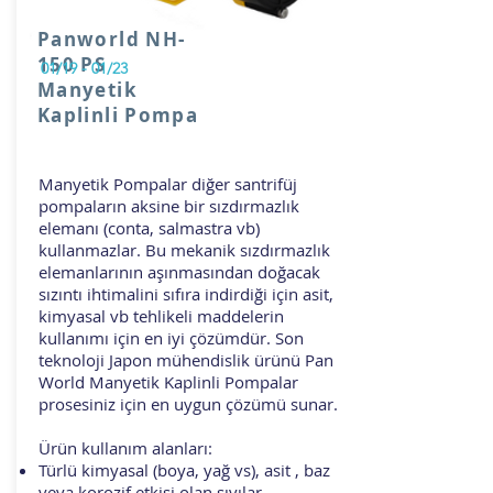
Panworld NH-
150 PS
01/19 - 01/23
Manyetik
Kaplinli Pompa
Manyetik Pompalar diğer santrifüj
pompaların aksine bir sızdırmazlık
elemanı (conta, salmastra vb)
kullanmazlar. Bu mekanik sızdırmazlık
elemanlarının aşınmasından doğacak
sızıntı ihtimalini sıfıra indirdiği için asit,
kimyasal vb tehlikeli maddelerin
kullanımı için en iyi çözümdür. Son
teknoloji Japon mühendislik ürünü Pan
World Manyetik Kaplinli Pompalar
prosesiniz için en uygun çözümü sunar.
Ürün kullanım alanları:
Türlü kimyasal (boya, yağ vs), asit , baz
veya korozif etkisi olan sıvılar.