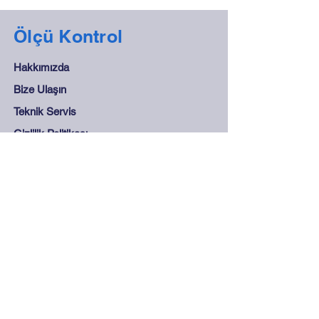
Ölçü Kontrol
Hakkımızda
Bize Ulaşın
Teknik Servis
Gizlilik Politikası
Destek
Sıkça Sorulan Sorular
Mesafeli Satış Sözleşmesi
Mağaza Kuralları
Güvenli Ödeme