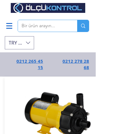
TRY (₺)
0212 265 45
0212 278 28
15
68