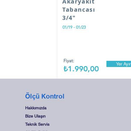
Akaryakıt
Tabancası
3/4"
01/19 - 01/23
Fiyat:
Yer Ayır
₺1.990,00
Ölçü Kontrol
Hakkımızda
Bize Ulaşın
Teknik Servis