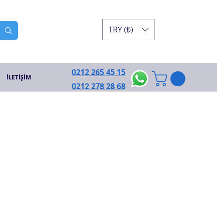
TRY (₺)
0212 265 45 15
İLETİŞİM
0212 278 28 68