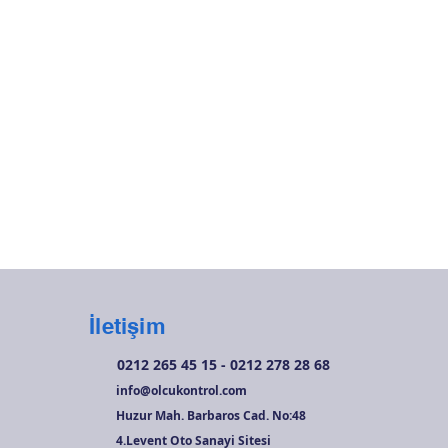
İletişim
0212 265 45 15 - 0212 278 28 68
info@olcukontrol.com
Huzur Mah. Barbaros Cad. No:48
4.Levent Oto Sanayi Sitesi