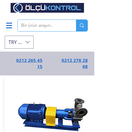
TRY (₺)
0212 265 45
0212 278 28
15
68