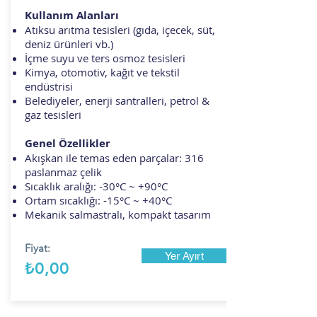
Kullanım Alanları
Atıksu arıtma tesisleri (gıda, içecek, süt,
deniz ürünleri vb.)
İçme suyu ve ters osmoz tesisleri
Kimya, otomotiv, kağıt ve tekstil
endüstrisi
Belediyeler, enerji santralleri, petrol &
gaz tesisleri
Genel Özellikler
Akışkan ile temas eden parçalar: 316
paslanmaz çelik
Sıcaklık aralığı: -30°C ~ +90°C
Ortam sıcaklığı: -15°C ~ +40°C
Mekanik salmastralı, kompakt tasarım
Fiyat:
Yer Ayırt
₺0,00