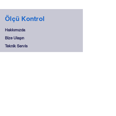
Ölçü Kontrol
Hakkımızda
Bize Ulaşın
Teknik Servis
Gizlilik Politikası
Destek
Sıkça Sorulan Sorular
Mesafeli Satış Sözleşmesi
Mağaza Kuralları
Güvenli Ödeme