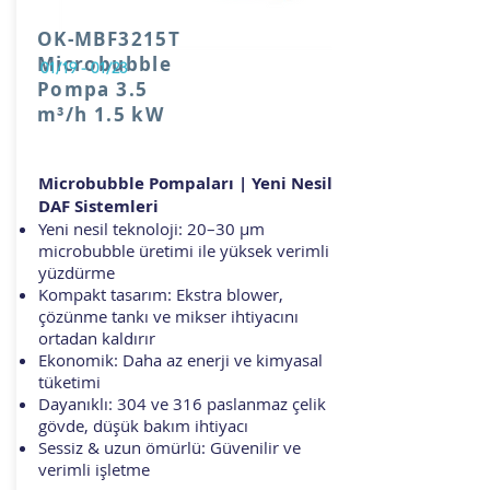
OK-MBF3215T
Microbubble
01/19 - 01/23
Pompa 3.5
m³/h 1.5 kW
Microbubble Pompaları | Yeni Nesil
DAF Sistemleri
Yeni nesil teknoloji: 20–30 µm
microbubble üretimi ile yüksek verimli
yüzdürme
Kompakt tasarım: Ekstra blower,
çözünme tankı ve mikser ihtiyacını
ortadan kaldırır
Ekonomik: Daha az enerji ve kimyasal
tüketimi
Dayanıklı: 304 ve 316 paslanmaz çelik
gövde, düşük bakım ihtiyacı
Sessiz & uzun ömürlü: Güvenilir ve
verimli işletme