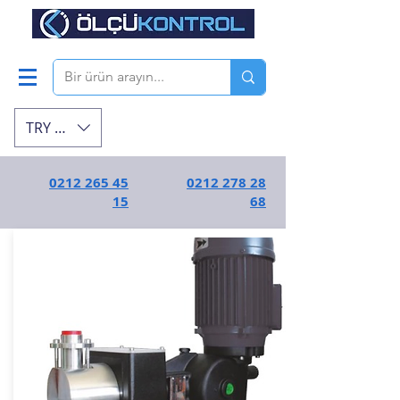
TRY (₺)
0212 265 45
0212 278 28
15
68