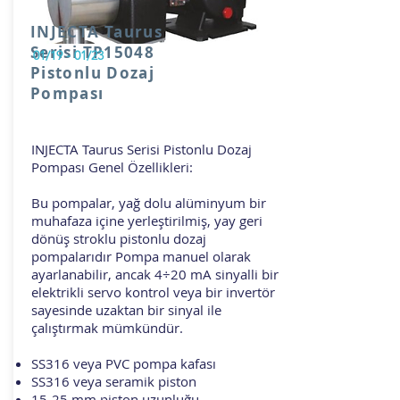
INJECTA Taurus
Serisi TP15048
01/19 - 01/23
Pistonlu Dozaj
Pompası
INJECTA Taurus Serisi Pistonlu Dozaj
Pompası Genel Özellikleri:
Bu pompalar, yağ dolu alüminyum bir
muhafaza içine yerleştirilmiş, yay geri
dönüş stroklu pistonlu dozaj
pompalarıdır Pompa manuel olarak
ayarlanabilir, ancak 4÷20 mA sinyalli bir
elektrikli servo kontrol veya bir invertör
sayesinde uzaktan bir sinyal ile
çalıştırmak mümkündür.
SS316 veya PVC pompa kafası
SS316 veya seramik piston
15-25 mm piston uzunluğu