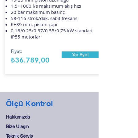
1,5÷1000 l/s maksimum akış hızı
20 bar maksimum basınç
58-116 strok/dak. sabit frekans
6÷89 mm. piston çapı
0,18/0.25/0.37/0.55/0.75 kW standart
IP55 motorlar
Fiyat:
Yer Ayırt
₺36.789,00
Ölçü Kontrol
Hakkımızda
Bize Ulaşın
Teknik Servis