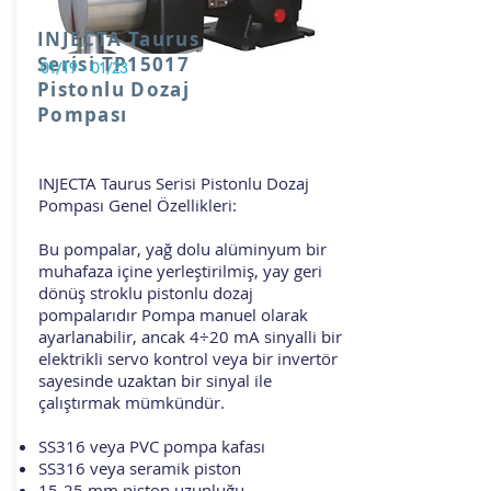
INJECTA Taurus
Serisi TP15017
01/19 - 01/23
Pistonlu Dozaj
Pompası
INJECTA Taurus Serisi Pistonlu Dozaj
Pompası Genel Özellikleri:
Bu pompalar, yağ dolu alüminyum bir
muhafaza içine yerleştirilmiş, yay geri
dönüş stroklu pistonlu dozaj
pompalarıdır Pompa manuel olarak
ayarlanabilir, ancak 4÷20 mA sinyalli bir
elektrikli servo kontrol veya bir invertör
sayesinde uzaktan bir sinyal ile
çalıştırmak mümkündür.
SS316 veya PVC pompa kafası
SS316 veya seramik piston
15-25 mm piston uzunluğu