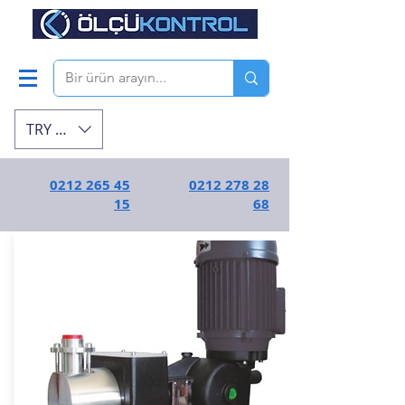
TRY (₺)
0212 265 45
0212 278 28
15
68