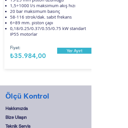
1,5÷1000 l/s maksimum akış hızı
20 bar maksimum basınç
58-116 strok/dak. sabit frekans
6÷89 mm. piston çapı
0,18/0.25/0.37/0.55/0.75 kW standart
IP55 motorlar
Fiyat:
Yer Ayırt
₺35.984,00
Ölçü Kontrol
Hakkımızda
Bize Ulaşın
Teknik Servis