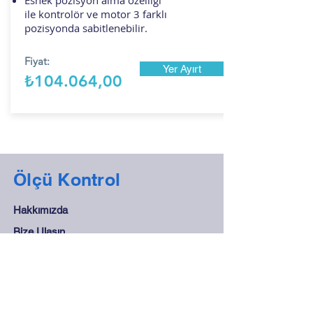
Esnek pozisyon alma özelliği
ile kontrolör ve motor 3 farklı
pozisyonda sabitlenebilir.
Fiyat:
Yer Ayırt
₺104.064,00
Ölçü Kontrol
Hakkımızda
Bize Ulaşın
Teknik Servis
Gizlilik Politikası