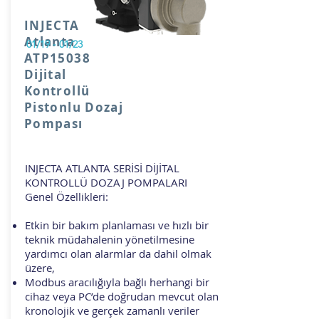
INJECTA
Atlanta
01/19 - 01/23
ATP15038
Dijital
Kontrollü
Pistonlu Dozaj
Pompası
INJECTA ATLANTA SERİSİ DİJİTAL
KONTROLLÜ DOZAJ POMPALARI
Genel Özellikleri:
Etkin bir bakım planlaması ve hızlı bir
teknik müdahalenin yönetilmesine
yardımcı olan alarmlar da dahil olmak
üzere,
Modbus aracılığıyla bağlı herhangi bir
cihaz veya PC’de doğrudan mevcut olan
kronolojik ve gerçek zamanlı veriler