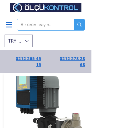
TRY (₺)
0212 265 45
0212 278 28
15
68