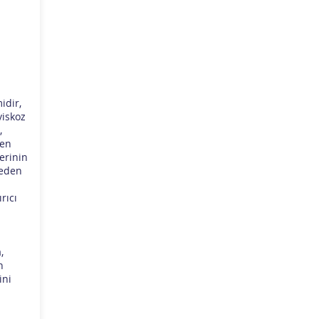
idir,
viskoz
,
den
lerinin
neden
rıcı
,
n
ini