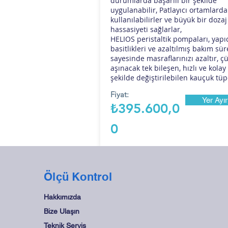
durumlarda başarılı bir şekilde
uygulanabilir, Patlayıcı ortamlarda
kullanılabilirler ve büyük bir dozaj
hassasiyeti sağlarlar,
HELIOS peristaltik pompaları, yapı
basitlikleri ve azaltılmış bakım sür
sayesinde masraflarınızı azaltır, ç
aşınacak tek bileşen, hızlı ve kolay
şekilde değiştirilebilen kauçuk tüp
Fiyat:
Yer Ayır
₺395.600,0
0
Ölçü Kontrol
Hakkımızda
Bize Ulaşın
Teknik Servis