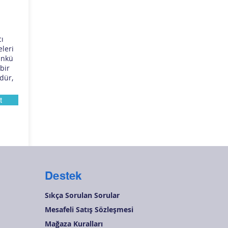
cı
eleri
ünkü
 bir
dür,
t
Destek
Sıkça Sorulan Sorular
Mesafeli Satış Sözleşmesi
Mağaza Kuralları