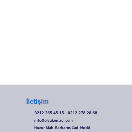
İletişim
0212 265 45 15 - 0212 278 28 68
info@olcukontrol.com
Huzur Mah. Barbaros Cad. No:48