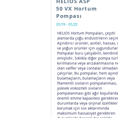
HELIOS ASP
50 VX Hortum
Pompası
01/19 - 01/23
HELIOS Hortum Pompaları, çeşitli
alanlarda çoğu endüstrilerin seçim
Aşındırıcı ürünler, asitler, hassas, 
ve yoğun ürünler için uygundurlar
Pompalar kuru çalışabilir, kendin
emişlidir, Sıklıkla diğer pompa tür
kırılmasına veya arızalanmasına 
olan valfler veya contalar olmadan
çalışırlar, Bu pompalar, hem aşındı
bulamaçların, bulamaçların veya
filamentli sıvıların pompalanması,
yüksek viskoziteli sıvıların
pompalanması gibi ağır koşullarda
önemli emme kapasitesi gerektire
durumlarda veya orijinal özellikler
korumak için sıvı aktarımında
maksimum hassasiyet gerektiren