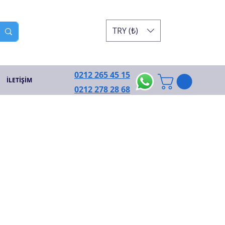
TRY (₺)
0212 265 45 15
İLETİŞİM
0212 278 28 68