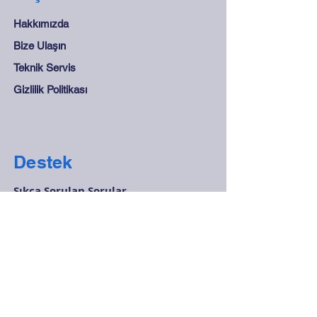
Hakkımızda
Bize Ulaşın
Teknik Servis
Gizlilik Politikası
Destek
Sıkça Sorulan Sorular
Mesafeli Satış Sözleşmesi
Mağaza Kuralları
Güvenli Ödeme
İletişim