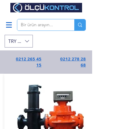
TRY (₺)
0212 265 45
0212 278 28
15
68