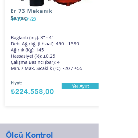
Er 73 Mekanik
Sayaç
01/19 - 01/23
Bağlantı (inç): 3" - 4"
Debi Ağırlığı (L/saat):
450 - 1580
Ağırlık (Kg): 145
Hassasiyet (%): ±0,25
Çalışma Basıncı (bar): 4
Min. / Max. Sıcaklık (°C): -20 / +55
Fiyat:
Yer Ayırt
₺224.558,00
Ölçü Kontrol