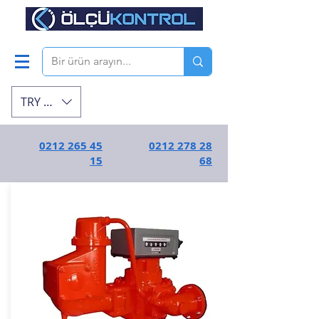
TRY (₺)
0212 265 45
0212 278 28
15
68