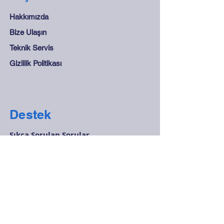
Hakkımızda
Bize Ulaşın
Teknik Servis
Gizlilik Politikası
Destek
Sıkça Sorulan Sorular
Mesafeli Satış Sözleşmesi
Mağaza Kuralları
Güvenli Ödeme
İletişim