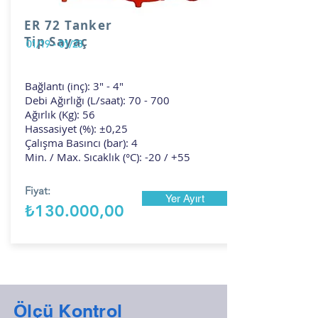
ER 72 Tanker
Tip Sayaç
01/19 - 01/23
Bağlantı (inç): 3" - 4"
Debi Ağırlığı (L/saat): 70 - 700
Ağırlık (Kg): 56
Hassasiyet (%): ±0,25
Çalışma Basıncı (bar): 4
Min. / Max. Sıcaklık (°C): -20 / +55
Fiyat:
Yer Ayırt
₺130.000,00
Ölçü Kontrol