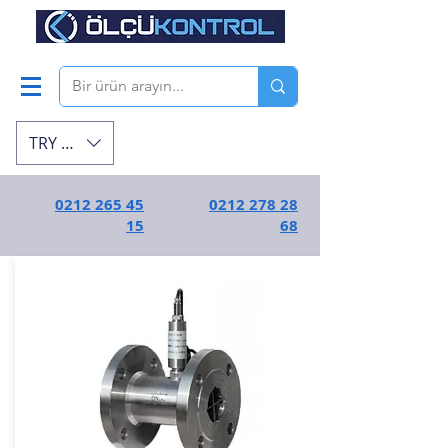
TRY (₺)
0212 265 45
0212 278 28
15
68