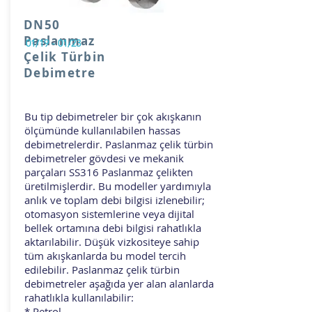
DN50
Paslanmaz
01/19 - 01/23
Çelik Türbin
Debimetre
Bu tip debimetreler bir çok akışkanın
ölçümünde kullanılabilen hassas
debimetrelerdir. Paslanmaz çelik türbin
debimetreler gövdesi ve mekanik
parçaları SS316 Paslanmaz çelikten
üretilmişlerdir. Bu modeller yardımıyla
anlık ve toplam debi bilgisi izlenebilir;
otomasyon sistemlerine veya dijital
bellek ortamına debi bilgisi rahatlıkla
aktarılabilir. Düşük vizkositeye sahip
tüm akışkanlarda bu model tercih
edilebilir. Paslanmaz çelik türbin
debimetreler aşağıda yer alan alanlarda
rahatlıkla kullanılabilir:
* Petrol