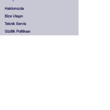
Hakkımızda
Bize Ulaşın
Teknik Servis
Gizlilik Politikası
Destek
Sıkça Sorulan Sorular
Mesafeli Satış Sözleşmesi
Mağaza Kuralları
Güvenli Ödeme
İletişim