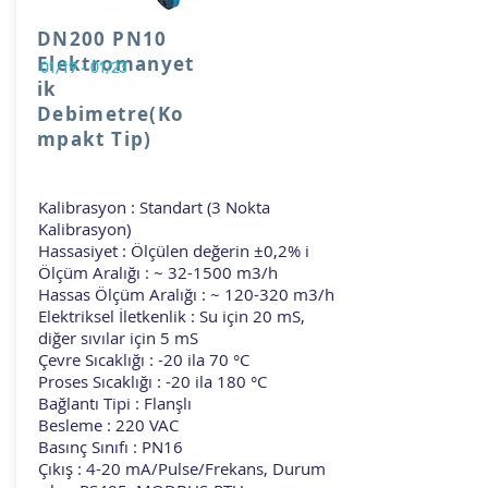
DN200 PN10
Elektromanyet
01/19 - 01/23
ik
Debimetre(Ko
mpakt Tip)
Kalibrasyon : Standart (3 Nokta
Kalibrasyon)
Hassasiyet : Ölçülen değerin ±0,2% i
Ölçüm Aralığı : ~ 32-1500 m3/h
Hassas Ölçüm Aralığı : ~ 120-320 m3/h
Elektriksel İletkenlik : Su için 20 mS,
diğer sıvılar için 5 mS
Çevre Sıcaklığı : -20 ila 70 °C
Proses Sıcaklığı : -20 ila 180 °C
Bağlantı Tipi : Flanşlı
Besleme : 220 VAC
Basınç Sınıfı : PN16
Çıkış : 4-20 mA/Pulse/Frekans, Durum