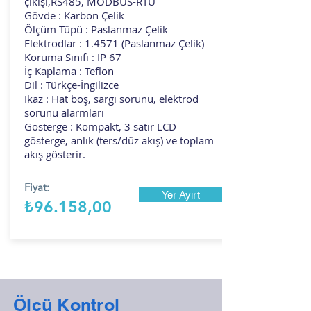
çıkışı,RS485, MODBUS-RTU
Gövde : Karbon Çelik
Ölçüm Tüpü : Paslanmaz Çelik
Elektrodlar : 1.4571 (Paslanmaz Çelik)
Koruma Sınıfı : IP 67
İç Kaplama : Teflon
Dil : Türkçe-İngilizce
İkaz : Hat boş, sargı sorunu, elektrod
sorunu alarmları
Gösterge : Kompakt, 3 satır LCD
gösterge, anlık (ters/düz akış) ve toplam
akış gösterir.
Fiyat:
Yer Ayırt
₺96.158,00
Ölçü Kontrol