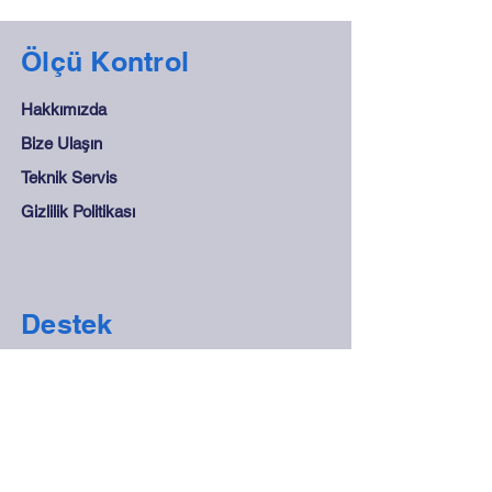
Ölçü Kontrol
Hakkımızda
Bize Ulaşın
Teknik Servis
Gizlilik Politikası
Destek
Sıkça Sorulan Sorular
Mesafeli Satış Sözleşmesi
Mağaza Kuralları
Güvenli Ödeme