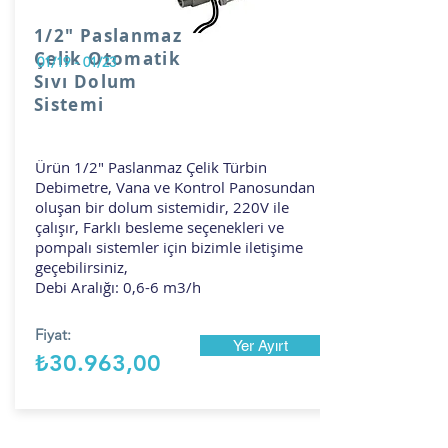
1/2" Paslanmaz
Çelik Otomatik
01/19 - 01/23
Sıvı Dolum
Sistemi
Ürün 1/2" Paslanmaz Çelik Türbin
Debimetre, Vana ve Kontrol Panosundan
oluşan bir dolum sistemidir, 220V ile
çalışır, Farklı besleme seçenekleri ve
pompalı sistemler için bizimle iletişime
geçebilirsiniz,
Debi Aralığı: 0,6-6 m3/h
Fiyat:
Yer Ayırt
₺30.963,00