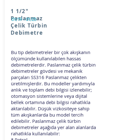
1 1/2"
Paslanmaz
01/19 - 01/23
Çelik Türbin
Debimetre
Bu tip debimetreler bir çok akışkanın
ölçümünde kullanılabilen hassas
debimetrelerdir. Paslanmaz çelik türbin
debimetreler gövdesi ve mekanik
parçaları SS316 Paslanmaz çelikten
üretilmişlerdir. Bu modeller yardımıyla
anlık ve toplam debi bilgisi izlenebilir;
otomasyon sistemlerine veya dijital
bellek ortamına debi bilgisi rahatlıkla
aktarılabilir. Düşük vizkositeye sahip
tüm akışkanlarda bu model tercih
edilebilir. Paslanmaz çelik türbin
debimetreler aşağıda yer alan alanlarda
rahatlıkla kullanılabilir:
* Petrol