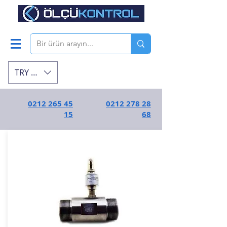
TRY (₺)
0212 265 45
0212 278 28
15
68