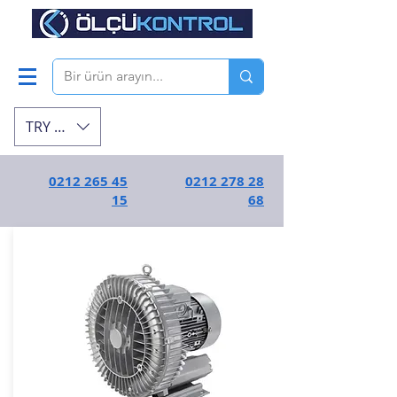
TRY (₺)
0212 265 45
0212 278 28
15
68