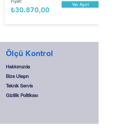
Fiyat:
Yer Ayırt
₺30.870,00
Ölçü Kontrol
Hakkımızda
Bize Ulaşın
Teknik Servis
Gizlilik Politikası
Destek