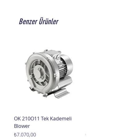
Benzer Ürünler
OK 210O11 Tek Kademeli
OK 210O01 Tek Kademe
Blower
Blower
Fiyat
Fiyat
₺7.070,00
₺6.720,00