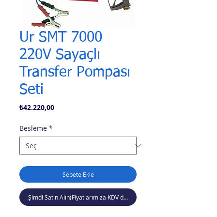
Ur SMT 7000
220V Sayaçlı
Transfer Pompası
Seti
Fiyat
₺42.220,00
Besleme
*
Sepete Ekle
Şimdi Satın Alın(Fiyatlarımıza KDV dahil değildir)