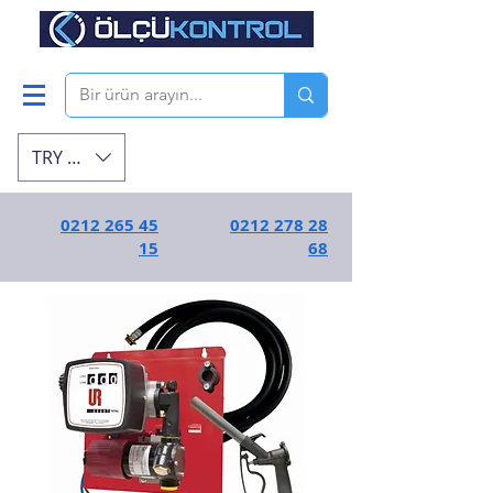
TRY (₺)
0212 265 45
0212 278 28
15
68