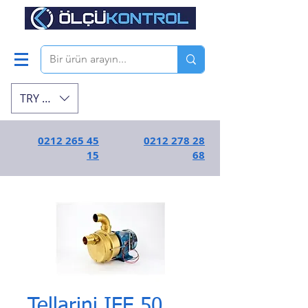
TRY (₺)
0212 265 45
0212 278 28
15
68
Tellarini IFE 50