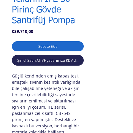
Pirinç Gövde
Santrifüj Pompa
Fiyat
₺39.710,00
Sepete Ekle
Şimdi Satın Alın(Fiyatlarımıza KDV dahil değildir)
Güçlü kendinden emiş kapasitesi,
emişteki sıvının kesintili varlığında
bile çalışabilme yeteneği ve akışın
tersine çevrilebilirliği sayesinde
sıvıların emilmesi ve aktarılması
için en iyi çözüm. IFE serisi,
paslanmaz çelik şaftlı CB754S
pirinçten yapılmıştır. Destekli ve
kasnaklı bu versiyon, herhangi bir
motorla kolaylıkla bağlantı