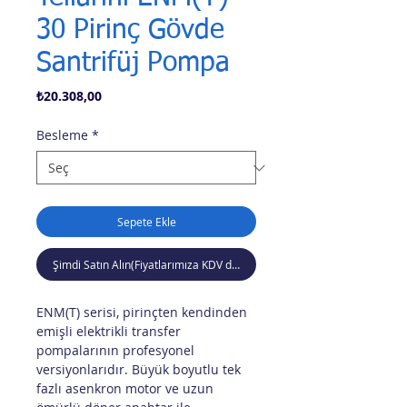
30 Pirinç Gövde
Santrifüj Pompa
Fiyat
₺20.308,00
Besleme
*
Sepete Ekle
Şimdi Satın Alın(Fiyatlarımıza KDV dahil değildir)
ENM(T) serisi, pirinçten kendinden
emişli elektrikli transfer
pompalarının profesyonel
versiyonlarıdır. Büyük boyutlu tek
fazlı asenkron motor ve uzun