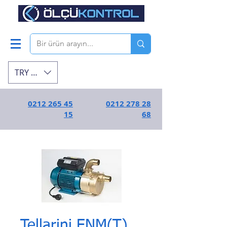
TRY (₺)
0212 265 45
0212 278 28
15
68
Tellarini ENM(T)