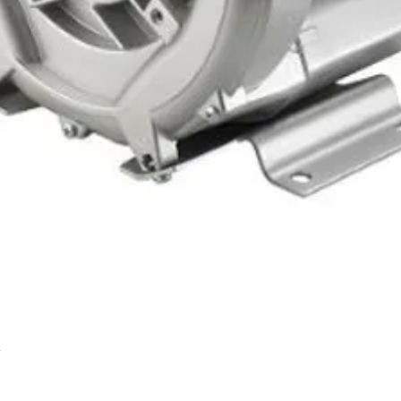
Hızlı Bakış
r