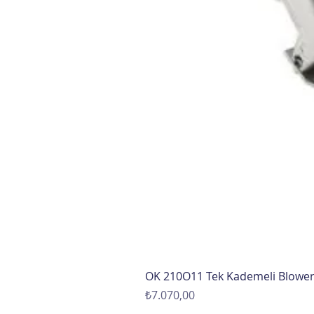
OK 210O11 Tek Kademeli Blowe
Fiyat
₺7.070,00