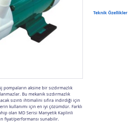
Teknik Özellikler
Debi (L/dk): 60
Basınç (mSS): 5,6
Besleme (V): 230
Güç (W):130
Giriş (inç): 1"
Çıkış (inç): 1"
Boyut (En*Boy*Genişli
j pompaların aksine bir sızdırmazlık
llanmazlar. Bu mekanik sızdırmazlık
k sızıntı ihtimalini sıfıra indirdiği için
erin kullanımı için en iyi çözümdür. Farklı
ahip olan MD Serisi Manyetik Kaplinli
n fiyat/performansı sunabilir.