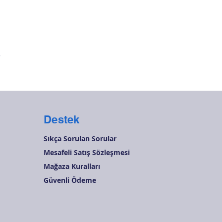
Hızlı Bakış
r
Destek
Sıkça Sorulan Sorular
Mesafeli Satış Sözleşmesi
Mağaza Kuralları
Güvenli Ödeme