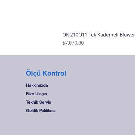
OK 210O11 Tek Kademeli Blowe
Fiyat
₺7.070,00
Ölçü Kontrol
Hakkımızda
Bize Ulaşın
Teknik Servis
Gizlilik Politikası