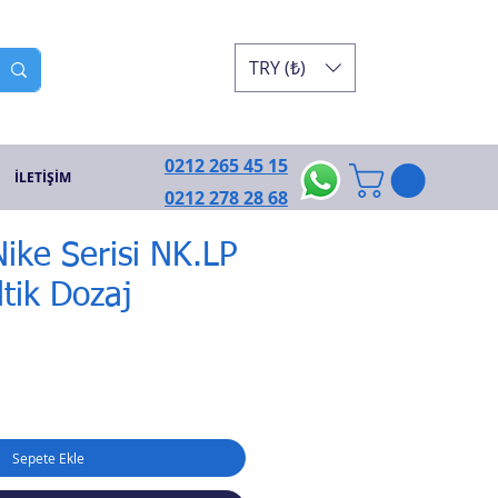
TRY (₺)
0212 265 45 15
İLETİŞİM
0212 278 28 68
ike Serisi NK.LP
ltik Dozaj
Sepete Ekle