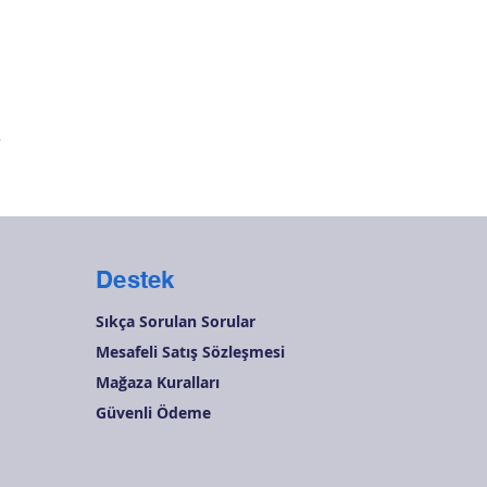
Hızlı Bakış
r
Destek
Sıkça Sorulan Sorular
Mesafeli Satış Sözleşmesi
Mağaza Kuralları
Güvenli Ödeme