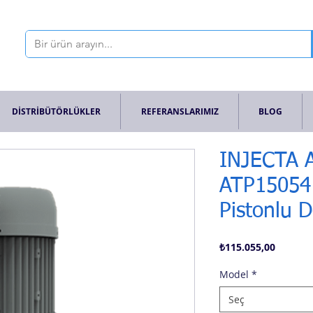
DİSTRİBÜTÖRLÜKLER
REFERANSLARIMIZ
BLOG
INJECTA A
ATP15054 D
Pistonlu 
Fiyat
₺115.055,00
Model
*
Seç