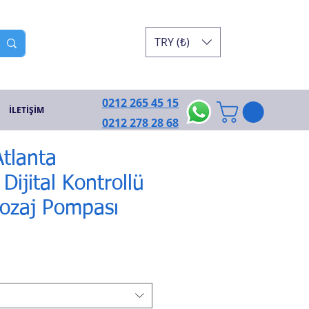
TRY (₺)
0212 265 45 15
İLETİŞİM
0212 278 28 68
tlanta
ijital Kontrollü
Dozaj Pompası