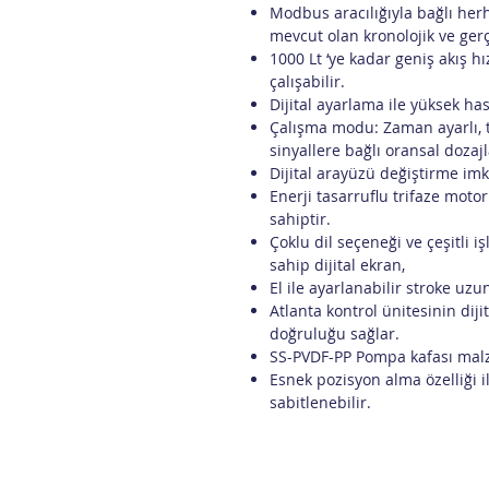
Modbus aracılığıyla bağlı her
mevcut olan kronolojik ve ger
1000 Lt ‘ye kadar geniş akış hı
çalışabilir.
Dijital ayarlama ile yüksek ha
Çalışma modu: Zaman ayarlı, t
sinyallere bağlı oransal dozaj
Dijital arayüzü değiştirme imk
Enerji tasarruflu trifaze moto
sahiptir.
Çoklu dil seçeneği ve çeşitli iş
sahip dijital ekran,
El ile ayarlanabilir stroke uzu
Atlanta kontrol ünitesinin dijit
doğruluğu sağlar.
SS-PVDF-PP Pompa kafası mal
Esnek pozisyon alma özelliği i
sabitlenebilir.