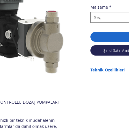
Malzeme
*
Seç
Şimdi Satın Alın
Teknik Özellikleri
Piston çapı 54 mm,
58-116 stroke/dk
110-220 lt/s debi aralığı
8 bar maksimum çalışma
1/2" g.f. bağlantı
L KONTROLLÜ DOZAJ POMPALARI
15 kg SS316L, 10.3 kg 
0.37 kW monofaze
 hızlı bir teknik müdahalenin
larmlar da dahil olmak üzere,