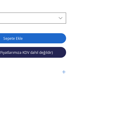
Sepete Ekle
(Fiyatlarımıza KDV dahil değildir)
 basıncı
PVC