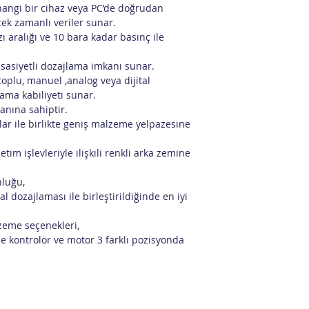
hangi bir cihaz veya PC’de doğrudan
çek zamanlı veriler sunar.
zı aralığı ve 10 bara kadar basınç ile
ssasiyetli dozajlama imkanı sunar.
oplu, manuel ,analog veya dijital
lama kabiliyeti sunar.
anına sahiptir.
rlar ile birlikte geniş malzeme yelpazesine
letim işlevleriyle ilişkili renkli arka zemine
nluğu,
al dozajlaması ile birleştirildiğinde en iyi
zeme seçenekleri,
le kontrolör ve motor 3 farklı pozisyonda