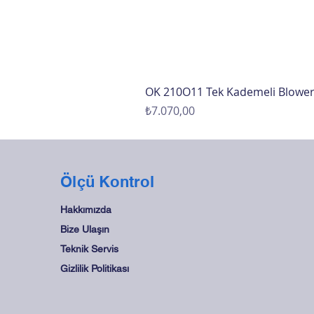
OK 210O11 Tek Kademeli Blowe
Fiyat
₺7.070,00
Ölçü Kontrol
Hakkımızda
Bize Ulaşın
Teknik Servis
Gizlilik Politikası