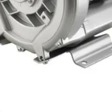
Hızlı Bakış
r