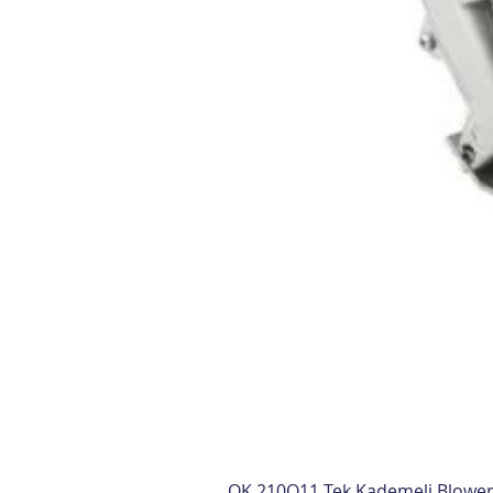
OK 210O11 Tek Kademeli Blowe