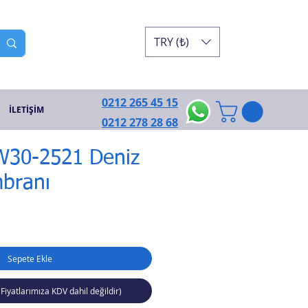
TRY (₺)
0212 265 45 15
İLETİŞİM
0212 278 28 68
W30-2521 Deniz
branı
Sepete Ekle
(Fiyatlarımıza KDV dahil değildir)