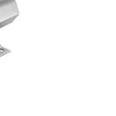
OK 210O01 Tek Kademeli B