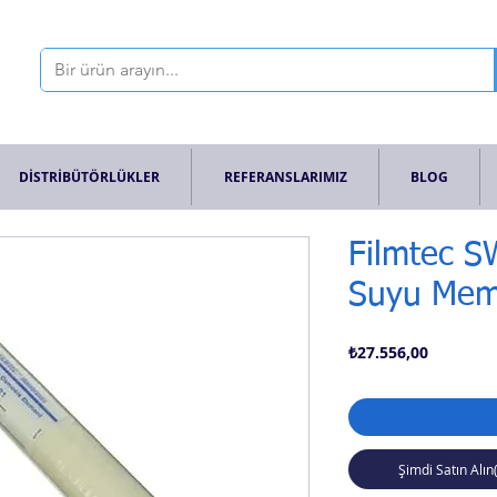
DİSTRİBÜTÖRLÜKLER
REFERANSLARIMIZ
BLOG
Filmtec S
Suyu Mem
Fiyat
₺27.556,00
Şimdi Satın Alın