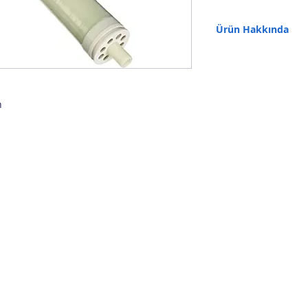
Ürün Hakkında
Filmtec™ Membranlar. Ma
suyu ters ozmoz elemanla
ters ozmos elementleri
etmezken diğer yandan 
h
• SW30 membran elemanl
yapıcıların ihtiyaçların
akış oranlarına sahiptirl
• Pompa ölçülerini, mali
düşürebilmek için daha d
• Geliştirilmiş Filmtec
hassas üretimle birleşim
performansıyla sonuçla
• Membran tipi Poliamid
• Tuzu geri çevirme %99
• Maksimum çalışma sıc
• Maksimum çalışma bası
• Maksimum basınç düşü
• pH değeri, daimi çalı
• pH değeri, kısa süreli 
• Maksimum Besleme Sil