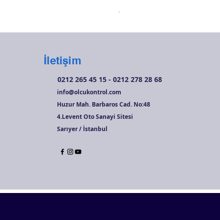
Fiyat
₺6.720,00
İletişim
0212 265 45 15 - 0212 278 28 68
info@olcukontrol.com
Huzur Mah. Barbaros Cad. No:48
4.Levent Oto Sanayi Sitesi
Sarıyer / İstanbul