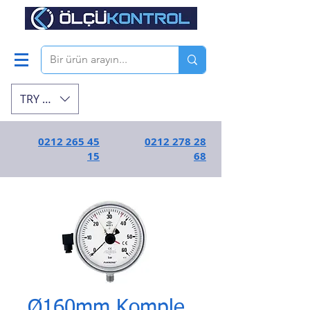
TRY (₺)
0212 265 45
0212 278 28
15
68
Ø160mm Komple