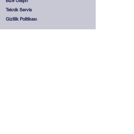
Bize Ulaşın
Teknik Servis
Gizlilik Politikası
Destek
Sıkça Sorulan Sorular
Mesafeli Satış Sözleşmesi
Mağaza Kuralları
Güvenli Ödeme
İletişim
0212 265 45 15 - 0212
278 28 68
info@olcukontrol.com