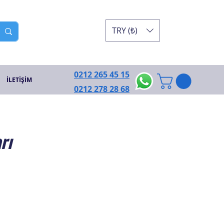
TRY (₺)
0212 265 45 15
İLETİŞİM
0212 278 28 68
rı