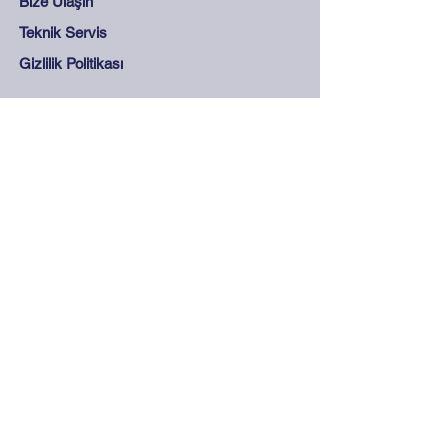
Bize Ulaşın
Teknik Servis
Gizlilik Politikası
Destek
Sıkça Sorulan Sorular
Mesafeli Satış Sözleşmesi
Mağaza Kuralları
Güvenli Ödeme
İletişim
0212 265 45 15 - 0212
278 28 68
info@olcukontrol.com