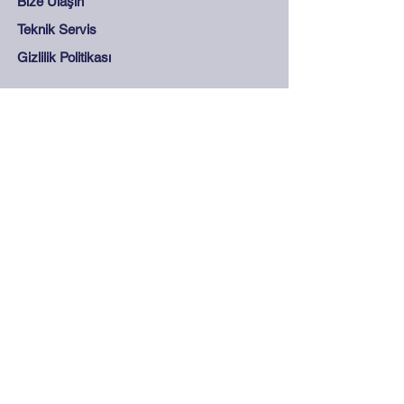
Bize Ulaşın
Teknik Servis
Gizlilik Politikası
Destek
Sıkça Sorulan Sorular
Mesafeli Satış Sözleşmesi
Mağaza Kuralları
Güvenli Ödeme
İletişim
0212 265 45 15 - 0212
278 28 68
info@olcukontrol.com