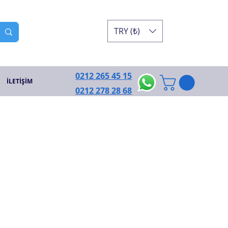
TRY (₺)
0212 265 45 15
İLETİŞİM
0212 278 28 68