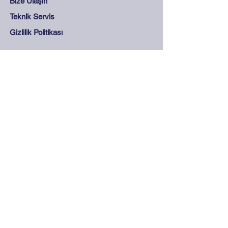
Bize Ulaşın
Teknik Servis
Gizlilik Politikası
Destek
Sıkça Sorulan Sorular
Mesafeli Satış Sözleşmesi
Mağaza Kuralları
Güvenli Ödeme
İletişim
0212 265 45 15 - 0212
278 28 68
info@olcukontrol.com