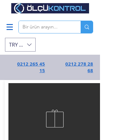
TRY (₺)
0212 265 45
0212 278 28
15
68