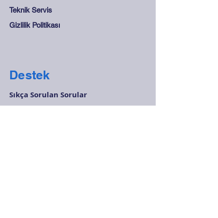
Teknik Servis
Gizlilik Politikası
Destek
Sıkça Sorulan Sorular
Mesafeli Satış Sözleşmesi
Mağaza Kuralları
Güvenli Ödeme
İletişim
0212 265 45 15 - 0212
278 28 68
info@olcukontrol.com
Huzur Mah. Barbaros Cad. No:48