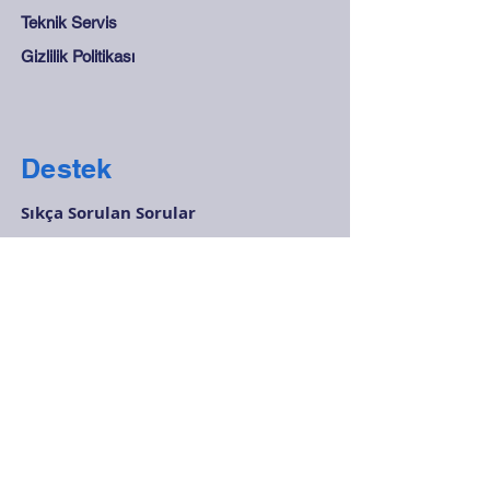
Teknik Servis
Gizlilik Politikası
Destek
Sıkça Sorulan Sorular
Mesafeli Satış Sözleşmesi
Mağaza Kuralları
Güvenli Ödeme
İletişim
0212 265 45 15 - 0212
278 28 68
info@olcukontrol.com
Huzur Mah. Barbaros Cad. No:48