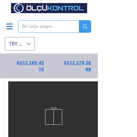
TRY (₺)
0212 265 45
0212 278 28
15
68