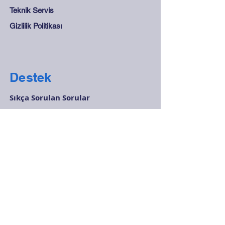
Teknik Servis
Gizlilik Politikası
Destek
Sıkça Sorulan Sorular
Mesafeli Satış Sözleşmesi
Mağaza Kuralları
Güvenli Ödeme
İletişim
0212 265 45 15 - 0212
278 28 68
info@olcukontrol.com
Huzur Mah. Barbaros Cad. No:48