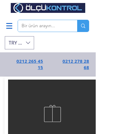
TRY (₺)
0212 265 45
0212 278 28
15
68