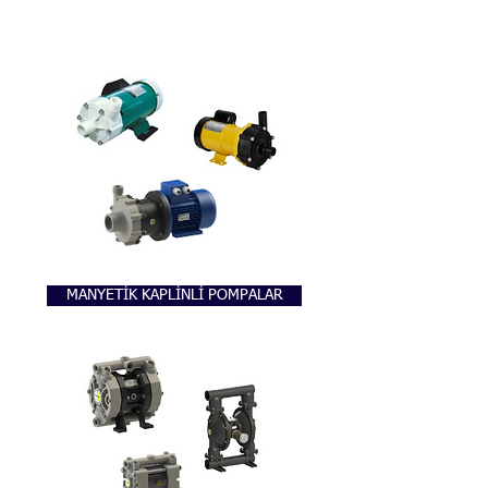
kapasitelerde kimyasal aktarım ve
sirkülasyon pompaları | Ölçü Kontrol
MANYETİK KAPLİNLİ POMPALAR