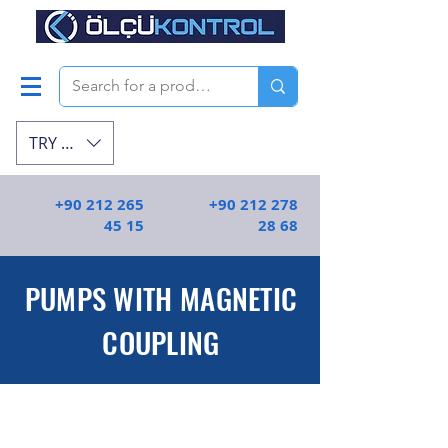
TRY (₺)
+90 212 265
+90 212 278
45 15
28 68
PUMPS WITH MAGNETIC
COUPLING
Manyetik ve havalı diyaframlı pompa
piyasa lideri, farklı modeller ve farklı