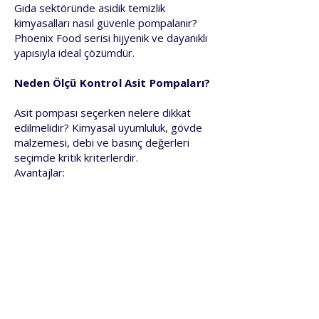
Gıda sektöründe asidik temizlik
kimyasalları nasıl güvenle pompalanır?
Phoenix Food serisi hijyenik ve dayanıklı
yapısıyla ideal çözümdür.
Neden Ölçü Kontrol Asit Pompaları?
Asit pompası seçerken nelere dikkat
edilmelidir? Kimyasal uyumluluk, gövde
malzemesi, debi ve basınç değerleri
seçimde kritik kriterlerdir.
Avantajlar:
Yüksek kimyasal dayanım
MD ve Pan World PP gövdeli çözümler
Compass ve Dragon PP/PVDF gövde
seçenekleri
Phoenix ve Phoenix Food havalı
diyaframlı çözümler
Sızdırmaz ve güvenli tasarım
Hızlı servis ve yedek parça desteği